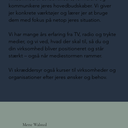
kommunikere jeres hovedbudskaber. Vi giver
jer konkrete værktøjer og lærer jer at bruge
dem med fokus på netop jeres situation.
Vi har mange års erfaring fra TV, radio og trykte
medier, og vi ved, hvad der skal til, så du og
din virksomhed bliver positioneret og står
stærkt – også når mediestormen rammer.
Vi skræddersyr også kurser til virksomheder og
organisationer efter jeres ønsker og behov.
Mette Walsted