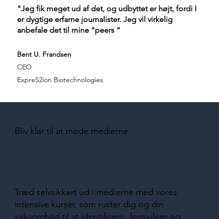
"Jeg fik meget ud af det, og udbyttet er højt, fordi I
er dygtige erfarne journalister. Jeg vil virkelig
anbefale det til mine “peers “
Bent U. Frandsen
CEO
ExpreS2ion Biotechnologies
Bliv klar til at møde medierne
Træd selvsikkert ud i medierne med vores
intensive kurser, som ruster dig og din
virksomhed til at identificere, formulere og