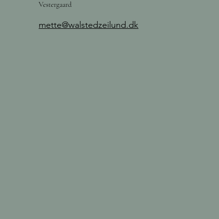
Vestergaard
mette@walstedzeilund.dk