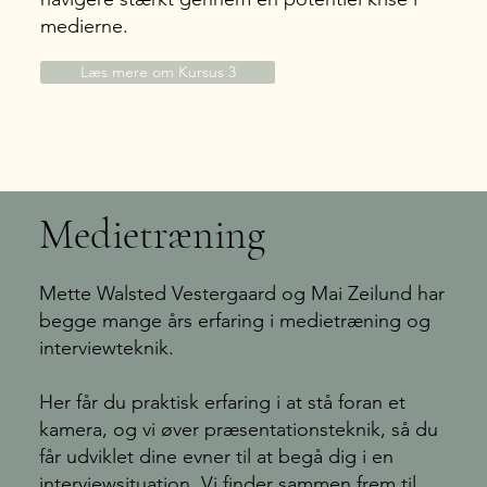
medierne.
Læs mere om Kursus 3
Medietræning
Mette Walsted Vestergaard og Mai Zeilund har
begge mange års erfaring i medietræning og
interviewteknik.
Her får du praktisk erfaring i at stå foran et
kamera, og vi øver præsentationsteknik, så du
får udviklet dine evner til at begå dig i en
interviewsituation. Vi finder sammen frem til