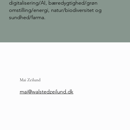
digitalisering/AI, bæredygtighed/grøn
omstilling/energi, natur/biodiversitet og
sundhed/farma.
Mai Zeilund
mai@walstedzeilund.dk