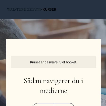
KURSER
WALSTED & ZEILUND
Kurset er desvære fuldt booket
Sådan navigerer du i
medierne
6.900